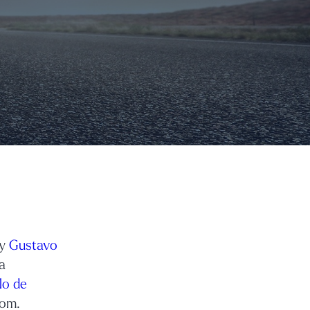
 y
Gustavo
a
lo de
oom.