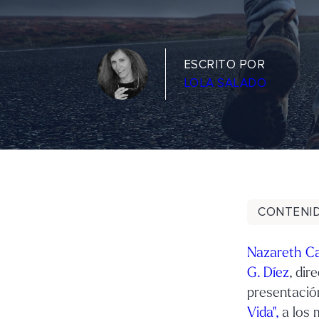
ESCRITO POR
LOLA SALADO
CONTENI
Nazareth Ca
G. Díez
, dir
presentació
Vida",
a los 