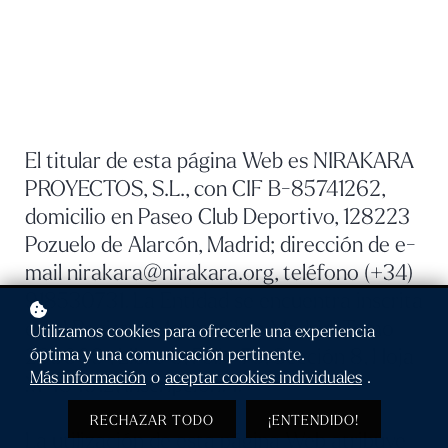
El titular de esta página Web es NIRAKARA
PROYECTOS, S.L., con CIF B-85741262,
domicilio en Paseo Club Deportivo, 128223
Pozuelo de Alarcón, Madrid; dirección de e-
mail nirakara@nirakara.org, teléfono (+34)
918530731. La Entidad se encuentra inscrita
en el Registro Mercantil de Madrid, Tomo
Utilizamos cookies para ofrecerle una experiencia
269009 , Libro 0, Folio 70, Sección 8, Hoja
óptima y una comunicación pertinente.
Más información
o
aceptar cookies individuales
.
M 484912, Inscripción: 1.
RECHAZAR TODO
¡ENTENDIDO!
La utilización de esta página Web atribuye