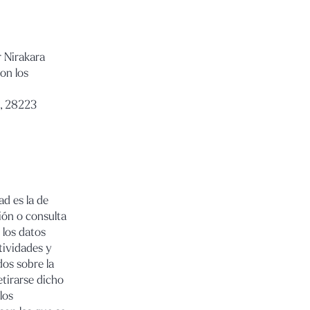
r Nirakara
on los
s, 28223
ad es la de
ión o consulta
 los datos
tividades y
dos sobre la
etirarse dicho
los