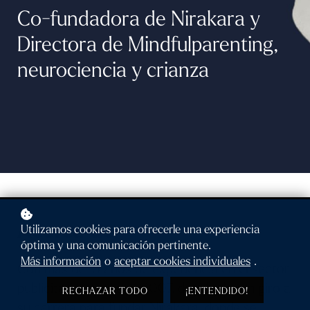
Co-fundadora de Nirakara y
Directora de Mindfulparenting,
neurociencia y crianza
Acerca de
Utilizamos cookies para ofrecerle una experiencia
óptima y una comunicación pertinente.
Más información
o
aceptar cookies individuales
.
Con más de 15 años de experiencia en el sector
publicitario, en el año 2007, decide dar un giro a
RECHAZAR TODO
¡ENTENDIDO!
su carrera para fundar Nirakara, donde se