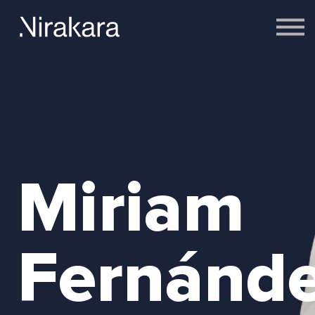
Empresas
Equipo
Cerebro
Contacto
Acceder
Miriam
Fernánd