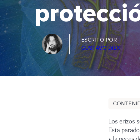
protecci
ESCRITO POR
GUSTAVO DIEX
CONTENI
Los erizos 
Esta paradoj
y la necesid