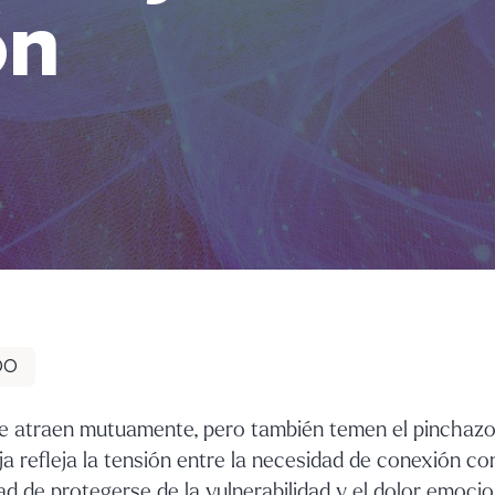
ón
DO
se atraen mutuamente, pero también temen el pinchazo 
a refleja la tensión entre la necesidad de conexión c
ad de protegerse de la vulnerabilidad y el dolor emoci