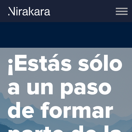
Empresas
Equipo
Cerebro
Contacto
Acceder
¡Estás sólo
a un paso
de formar