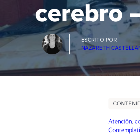
cerebro 
ESCRITO POR
NAZARETH CASTELLA
CONTENI
Atención
,
c
Contemplat