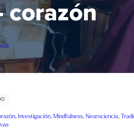
– corazón
NOS
DO
orazón
,
Investigación
,
Mindfulness
,
Neurociencia
,
Tradi
ivas