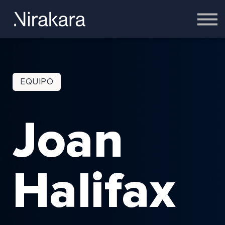
Empresas
Equipo
Cerebro
Contacto
Acceder
EQUIPO
Joan
Halifax