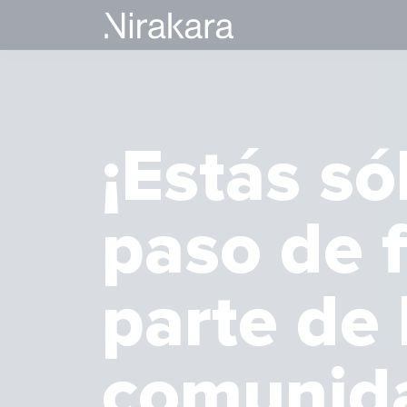
¡Estás só
paso de 
parte de 
comunid