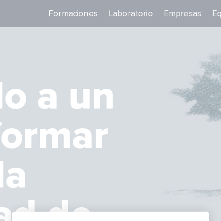
Formaciones
Laboratorio
Empresas
Eq
lo a un
formar
la
ad de