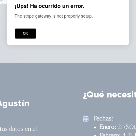
¡Ups! Ha ocurrido un error.
!
The stripe gateway is not properly setup.
OK
¿Qué necesi
Agustín
Fechas:
Enero:
21 (SO)
tus datos en el
Febrero:
4, 11,