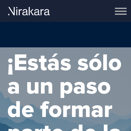
Empresas
Equipo
Cerebro
Contacto
Acceder
¡Estás sólo
a un paso
de formar