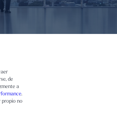
caer
rse, de
azmente a
rformance
.
r propio no