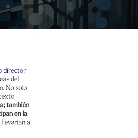
 director
reas del
o. No solo
 texto
ca; también
cipan en la
 llevarían a