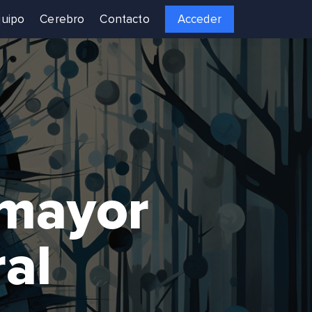
uipo
Cerebro
Contacto
Acceder
 mayor
al