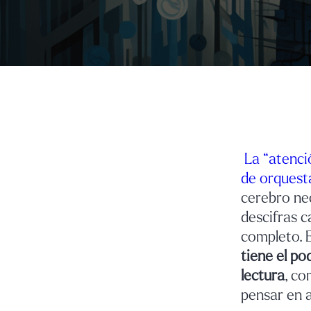
La “atenci
de orquest
cerebro ne
descifras c
completo. E
tiene el po
lectura
, co
pensar en a