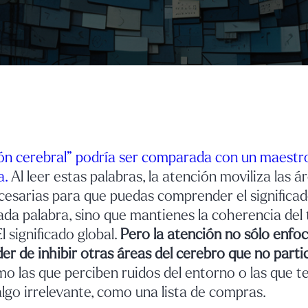
ón cerebral” podría ser comparada con un maestro
a.
Al leer estas palabras, la atención moviliza las á
cesarias para que puedas comprender el significad
ada palabra, sino que mantienes la coherencia del
l significado global.
Pero la atención no sólo enfo
der de inhibir otras áreas del cerebro que no parti
mo las que perciben ruidos del entorno o las que te
lgo irrelevante, como una lista de compras.