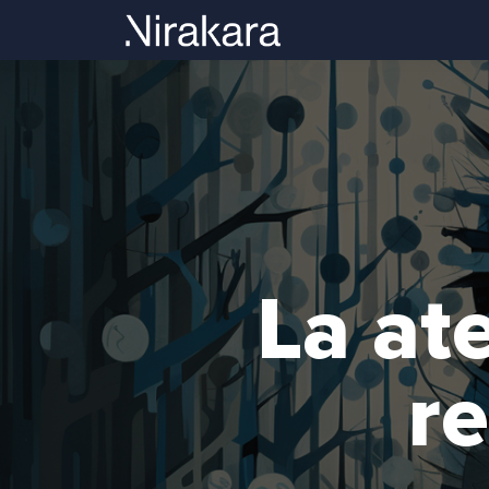
La at
r