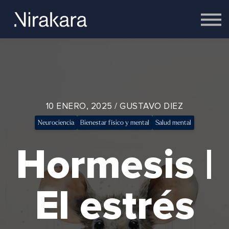
Empresas
Equipo
Cerebro
Contacto
Acceder
10 ENERO, 2025 / GUSTAVO DIEZ
Neurociencia
Bienestar físico y mental
Salud mental
Hormesis |
El estrés