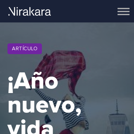
Empresas
Equipo
Cerebro
Contacto
Acceder
ARTÍCULO
¡Año
nuevo,
vida