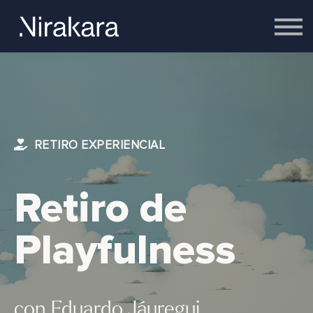
Empresas
Equipo
Cerebro
Contacto
Acceder
RETIRO EXPERIENCIAL
Retiro de
Playfulness
con Eduardo Jáuregui